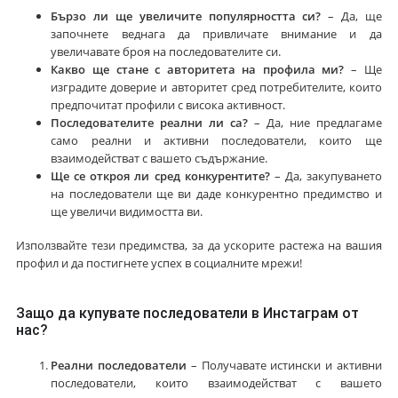
Бързо ли ще увеличите популярността си?
– Да, ще
започнете веднага да привличате внимание и да
увеличавате броя на последователите си.
Какво ще стане с авторитета на профила ми?
– Ще
изградите доверие и авторитет сред потребителите, които
предпочитат профили с висока активност.
Последователите реални ли са?
– Да, ние предлагаме
само реални и активни последователи, които ще
взаимодействат с вашето съдържание.
Ще се откроя ли сред конкурентите?
– Да, закупуването
на последователи ще ви даде конкурентно предимство и
ще увеличи видимостта ви.
Използвайте тези предимства, за да ускорите растежа на вашия
профил и да постигнете успех в социалните мрежи!
Защо да купувате последователи в Инстаграм от
нас?
Реални последователи
– Получавате истински и активни
последователи, които взаимодействат с вашето