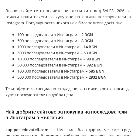
Възползвайте се от значителни отстъпки с код SALES -20% за
всички наши пакети за купуване на евтини последователи в
Instagram. Популярността никога не е била толкова достъпна:
100 последователи в Инстаграм –
2 BGN
500 последователи в Инстаграм –
8 BGN
1000 последователи в Инстаграм –
14 BGN
5000 последователи в Инстаграм –
53 BGN
10 000 последователи в Инстаграм –
98 BGN
50 000 последователи в Инстаграм –
392 BGN
100 000 последователи в Инстаграм –
685 BGN
500 000 последователи в Инстаграм –
2932 BGN
Тези оферти са специално създадени за всички, които търсят да
купят последователи на добра цена.
Най-добрите сайтове за покупка на последователи
в Инстаграм в България
kupiposledovateli.com
– Ние сме благодарни, че сме сред
предпочитаните български сайтове за покупка на реални