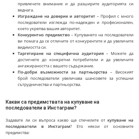
привлечете внимание и да разширите аудиторията си
веднага.
Изграждане на доверие и авторитет
– Профил с много
последователи изглежда по-надежден и професионален,
което укрепва вашия авторитет.
Конкурентно предимство
– Купуването на последователи
ви помага да се отличите от конкурентите и да увеличите
видимостта си.
Таргетиране на специфична аудитория
– Можете да
достигнете до конкретни потребители и да увеличите
ангажираността с вашето съдържание.
По-добри възможности за партньорства
– Високият
брой последователи увеличава шансовете за успешни
сътрудничества и партньорства.
Какви са предимствата на купуване на
последователи в Инстаграм?
Задавате ли си въпроса какво ще спечелите от
купуване на
последователи в Инстаграм
? Ето някои от основните
предимства: