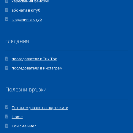
харесвания фейсбук
абонати в ютуб
гледания в ютуб
гледания
последователи в Тик Ток
последователи в инстаграм
Полезни връзки
Потвърждаване на поръчките
Home
Кои сме ние?