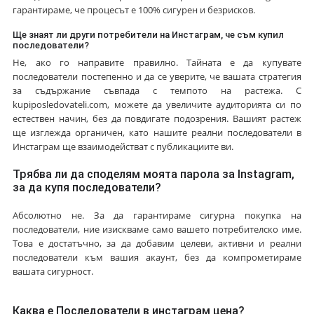
гарантираме, че процесът е 100% сигурен и безрисков.
Ще знаят ли други потребители на Инстаграм, че съм купил
последователи?
Не, ако го направите правилно. Тайната е да купувате
последователи постепенно и да се уверите, че вашата стратегия
за съдържание съвпада с темпото на растежа. С
kupiposledovateli.com, можете да увеличите аудиторията си по
естествен начин, без да повдигате подозрения. Вашият растеж
ще изглежда органичен, като нашите реални последователи в
Инстаграм ще взаимодействат с публикациите ви.
Трябва ли да споделям моята парола за Instagram,
за да купя последователи?
Абсолютно не. За да гарантираме сигурна покупка на
последователи, ние изискваме само вашето потребителско име.
Това е достатъчно, за да добавим целеви, активни и реални
последователи към вашия акаунт, без да компрометираме
вашата сигурност.
Каква е Последователи в инстаграм цена?