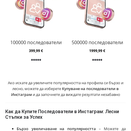
100000 последователи
500000 последователи
399,99
€
1999,99
€
Оценен
1
Оценен
1
5.00
от 5,
5.00
от 5,
базирано
базирано
на
на
потребите
потребите
лски
лски
оценки
оценки
Ако искате да увеличите популярността на профила си бързо и
лесно, можете да изберете
Купуване на последователи в
Инстаграм
и да започнете да виждате резултати незабавно
Как да Купите Последователи в Инстаграм: Лесни
Стъпки за Успех
Бързо увеличаване на популярността
– Можете да