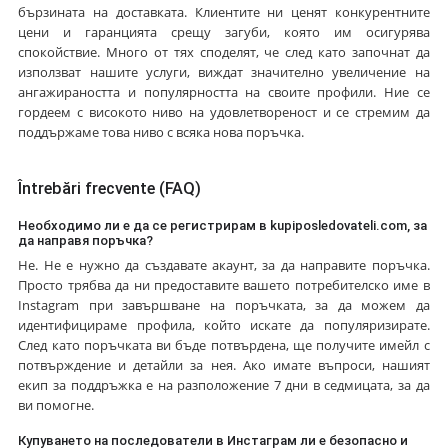
бързината на доставката. Клиентите ни ценят конкурентните
цени и гаранцията срещу загуби, която им осигурява
спокойствие. Много от тях споделят, че след като започнат да
използват нашите услуги, виждат значително увеличение на
ангажираността и популярността на своите профили. Ние се
гордеем с високото ниво на удовлетвореност и се стремим да
поддържаме това ниво с всяка нова поръчка.
Întrebări frecvente (FAQ)
Необходимо ли е да се регистрирам в kupiposledovateli.com, за
да направя поръчка?
Не. Не е нужно да създавате акаунт, за да направите поръчка.
Просто трябва да ни предоставите вашето потребителско име в
Instagram при завършване на поръчката, за да можем да
идентифицираме профила, който искате да популяризирате.
След като поръчката ви бъде потвърдена, ще получите имейл с
потвърждение и детайли за нея. Ако имате въпроси, нашият
екип за поддръжка е на разположение 7 дни в седмицата, за да
ви помогне.
Купуването на последователи в Инстаграм ли е безопасно и