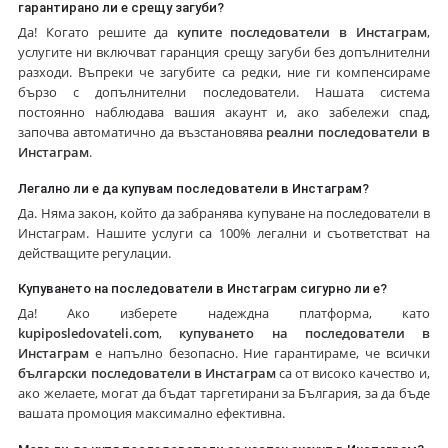
гарантирано ли е срещу загуби?
Да! Когато решите да
купите последователи в Инстаграм
,
услугите ни включват гаранция срещу загуби без допълнителни
разходи. Въпреки че загубите са редки, ние ги компенсираме
бързо с допълнителни последователи. Нашата система
постоянно наблюдава вашия акаунт и, ако забележи спад,
започва автоматично да възстановява
реални последователи в
Инстаграм
.
Легално ли е да купувам последователи в Инстаграм?
Да. Няма закон, който да забранява купуване на последователи в
Инстаграм. Нашите услуги са 100% легални и съответстват на
действащите регулации.
Купуването на последователи в Инстаграм сигурно ли е?
Да! Ако изберете надеждна платформа, като
kupiposledovateli.com
,
купуването на последователи в
Инстаграм
е напълно безопасно. Ние гарантираме, че всички
български последователи в Инстаграм
са от високо качество и,
ако желаете, могат да бъдат таргетирани за България, за да бъде
вашата промоция максимално ефективна.