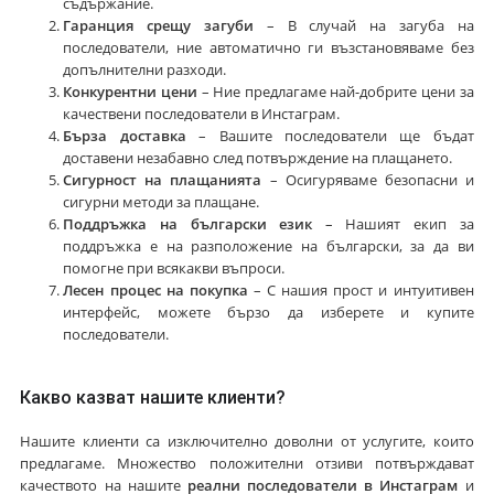
съдържание.
Гаранция срещу загуби
– В случай на загуба на
последователи, ние автоматично ги възстановяваме без
допълнителни разходи.
Конкурентни цени
– Ние предлагаме най-добрите цени за
качествени последователи в Инстаграм.
Бърза доставка
– Вашите последователи ще бъдат
доставени незабавно след потвърждение на плащането.
Сигурност на плащанията
– Осигуряваме безопасни и
сигурни методи за плащане.
Поддръжка на български език
– Нашият екип за
поддръжка е на разположение на български, за да ви
помогне при всякакви въпроси.
Лесен процес на покупка
– С нашия прост и интуитивен
интерфейс, можете бързо да изберете и купите
последователи.
Какво казват нашите клиенти?
Нашите клиенти са изключително доволни от услугите, които
предлагаме. Множество положителни отзиви потвърждават
качеството на нашите
реални последователи в Инстаграм
и