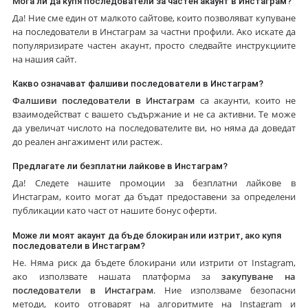
Мога ли да купя последователи за частен акаунт в Инстаграм?
Да! Ние сме един от малкото сайтове, които позволяват купуване
на последователи в Инстаграм за частни профили. Ако искате да
популяризирате частен акаунт, просто следвайте инструкциите
на нашия сайт.
Какво означават фалшиви последователи в Инстаграм?
Фалшиви последователи в Инстаграм
са акаунти, които не
взаимодействат с вашето съдържание и не са активни. Те може
да увеличат числото на последователите ви, но няма да доведат
до реален ангажимент или растеж.
Предлагате ли безплатни лайкове в Инстаграм?
Да! Следете нашите промоции за безплатни лайкове в
Инстаграм, които могат да бъдат предоставени за определени
публикации като част от нашите бонус оферти.
Може ли моят акаунт да бъде блокиран или изтрит, ако купя
последователи в Инстаграм?
Не. Няма риск да бъдете блокирани или изтрити от Instagram,
ако използвате нашата платформа за
закупуване на
последователи в Инстаграм
. Ние използваме безопасни
методи, които отговарят на алгоритмите на Instagram и